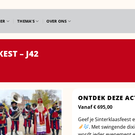
IER
THEMA’S
OVER ONS
EST – J42
ONTDEK DEZE AC
Vanaf
€
695,00
Geef je Sinterklaasfeest 
. Met swingende dix
wordt ieder evenement ee