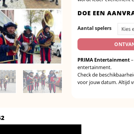
DOE EEN AANVR
Aantal spelers
ONTVAN
PRIMA Entertainment
–
entertainment.
Check de beschikbaarhe
voor jouw datum. Altijd vr
42