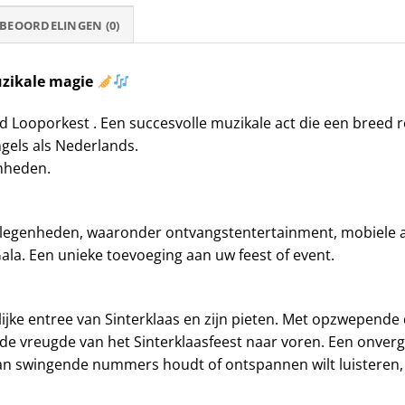
BEOORDELINGEN (0)
uzikale magie
d Looporkest . Een succesvolle muzikale act die een breed r
ngels als Nederlands.
enheden.
d
gelegenheden, waaronder ontvangstentertainment, mobiele a
la. Een unieke toevoeging aan uw feest of event.
lijke entree van Sinterklaas en zijn pieten. Met opzwepende
de vreugde van het Sinterklaasfeest naar voren. Een onverge
 van swingende nummers houdt of ontspannen wilt luisteren, 