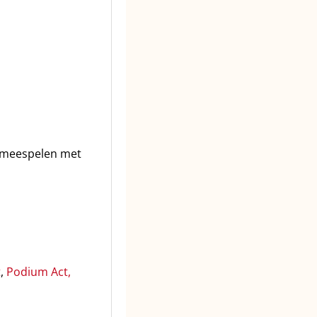
t meespelen met
t
,
Podium Act,