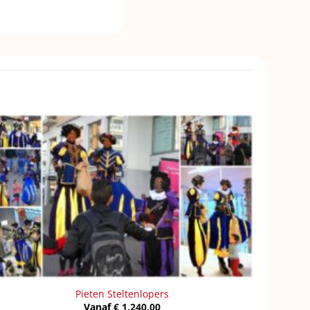
Pieten Steltenlopers
Vanaf
€
1.240,00