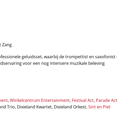
t Zang
essionele geluidsset, waarbij de trompettist en saxofonis
dservaring voor een nog intensere muzikale beleving
ment
,
Winkelcentrum Entertainment
,
Festival Act
,
Parade Ac
nd Trio, Dixieland Kwartet, Dixieland Orkest,
Sint en Piet