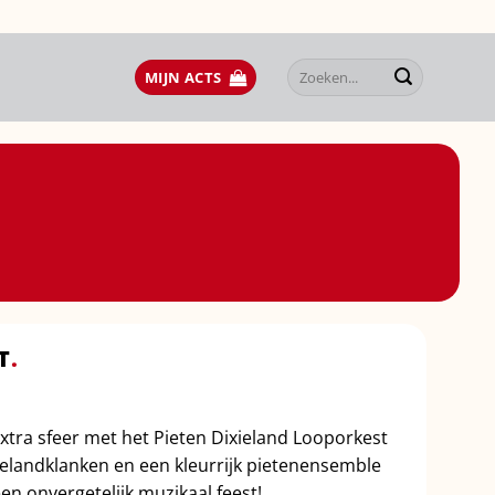
Zoeken
MIJN ACTS
naar:
T
.
extra sfeer met het Pieten Dixieland Looporkest
ielandklanken en een kleurrijk pietenensemble
n onvergetelijk muzikaal feest!