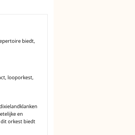
epertoire biedt,
ct, looporkest,
 dixielandklanken
telijke en
dit orkest biedt