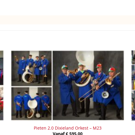
Pieten 2.0 Dixieland Orkest – M23
Vanaf
€
595,00