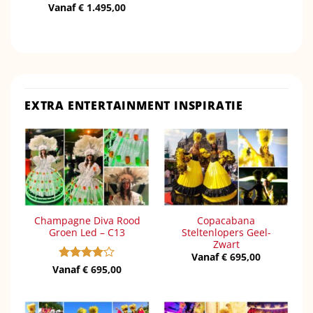
Vanaf
Gewaardeerd
€
1.495,00
5
uit 5
EXTRA ENTERTAINMENT INSPIRATIE
Champagne Diva Rood
Copacabana
Groen Led – C13
Steltenlopers Geel-
Zwart
Vanaf
€
695,00
Vanaf
Gewaardeerd
€
695,00
4
uit 5