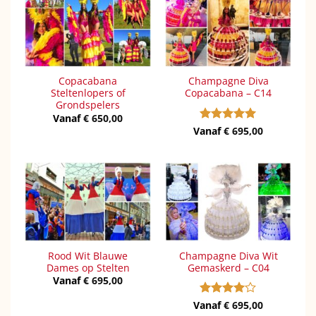
Copacabana
Champagne Diva
Steltenlopers of
Copacabana – C14
Grondspelers
Vanaf
€
650,00
Vanaf
Gewaardeerd
€
695,00
5
uit 5
Rood Wit Blauwe
Champagne Diva Wit
Dames op Stelten
Gemaskerd – C04
Vanaf
€
695,00
Vanaf
Gewaardeerd
€
695,00
4
uit 5