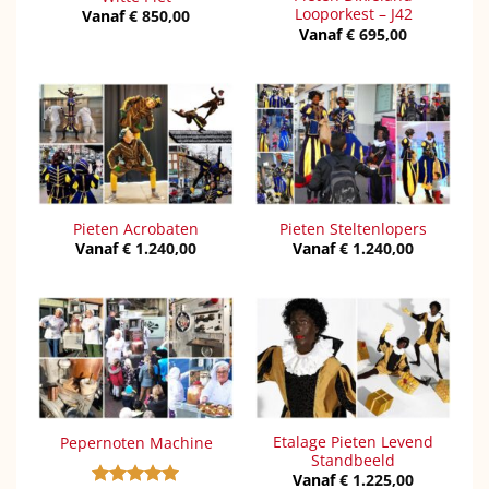
Looporkest – J42
Vanaf
€
850,00
Vanaf
€
695,00
Pieten Acrobaten
Pieten Steltenlopers
Vanaf
€
1.240,00
Vanaf
€
1.240,00
Etalage Pieten Levend
Pepernoten Machine
Standbeeld
Vanaf
€
1.225,00