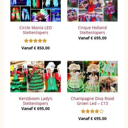
Circle Mania LED
Cirque Holland
Steltenlopers
Steltenlopers
Vanaf
€
695,00
Vanaf
Gewaardeerd
€
850,00
5
uit 5
Kerstboom Lady’s
Champagne Diva Rood
Steltenlopers
Groen Led – C13
Vanaf
€
695,00
Vanaf
Gewaardeerd
€
695,00
4
uit 5