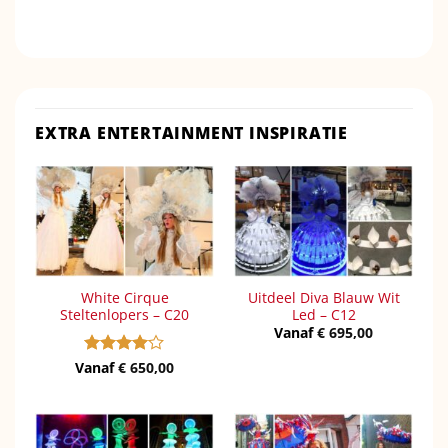
EXTRA ENTERTAINMENT INSPIRATIE
White Cirque
Uitdeel Diva Blauw Wit
Steltenlopers – C20
Led – C12
Vanaf
€
695,00
Vanaf
Gewaardeerd
€
650,00
4
uit 5