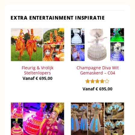
EXTRA ENTERTAINMENT INSPIRATIE
Fleurig & Vrolijk
Champagne Diva Wit
Steltenlopers
Gemaskerd – C04
Vanaf
€
695,00
Vanaf
Gewaardeerd
€
695,00
4
uit 5