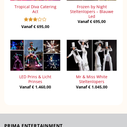
Tropical Diva Catering
Frozen by Night
Act
Steltenlopers – Blauwe
Led
Vanaf
€
695,00
Vanaf
Gewaardeerd
€
695,00
3
uit 5
LED Prins & Licht
Mr & Miss White
Prinses
Steltenlopers
Vanaf
€
1.460,00
Vanaf
€
1.045,00
PRIMA ENTERTAINMENT