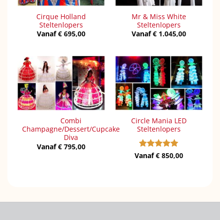
Cirque Holland
Mr & Miss White
Steltenlopers
Steltenlopers
Vanaf
€
695,00
Vanaf
€
1.045,00
Combi
Circle Mania LED
Champagne/Dessert/Cupcake
Steltenlopers
Diva
Vanaf
€
795,00
Vanaf
Gewaardeerd
€
850,00
5
uit 5