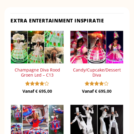
EXTRA ENTERTAINMENT INSPIRATIE
Champagne Diva Rood
Candy/Cupcake/Dessert
Groen Led – C13
Diva
Vanaf
Gewaardeerd
€
695,00
Vanaf
Gewaardeerd
€
695,00
4
uit 5
4
uit 5