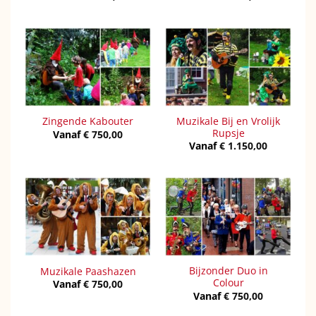
Muzikale Bij en Vrolijk
Zingende Kabouter
Rupsje
Vanaf
€
750,00
Vanaf
€
1.150,00
Bijzonder Duo in
Muzikale Paashazen
Colour
Vanaf
€
750,00
Vanaf
€
750,00