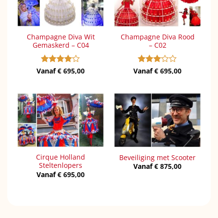
Champagne Diva Wit
Champagne Diva Rood
Gemaskerd – C04
– C02
Vanaf
Gewaardeerd
€
695,00
Vanaf
Gewaardeerd
€
695,00
4
uit 5
3
uit 5
Cirque Holland
Beveiliging met Scooter
Steltenlopers
Vanaf
€
875,00
Vanaf
€
695,00