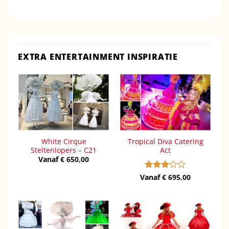
EXTRA ENTERTAINMENT INSPIRATIE
White Cirque
Tropical Diva Catering
Steltenlopers – C21
Act
Vanaf
€
650,00
Vanaf
Gewaardeerd
€
695,00
3
uit 5