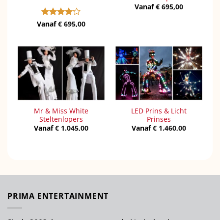
Vanaf
€
695,00
Vanaf
Gewaardeerd
€
695,00
4
uit 5
Mr & Miss White
LED Prins & Licht
Steltenlopers
Prinses
Vanaf
€
1.045,00
Vanaf
€
1.460,00
PRIMA ENTERTAINMENT