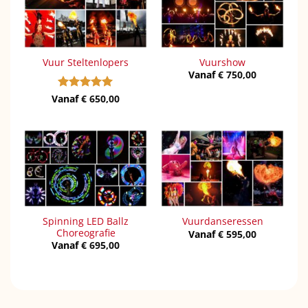
Vuur Steltenlopers
Vuurshow
Vanaf
€
750,00
Vanaf
Gewaardeerd
€
650,00
5
uit 5
Spinning LED Ballz
Vuurdanseressen
Choreografie
Vanaf
€
595,00
Vanaf
€
695,00