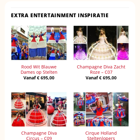
EXTRA ENTERTAINMENT INSPIRATIE
Rood Wit Blauwe
Champagne Diva Zacht
Dames op Stelten
Roze – C07
Vanaf
€
695,00
Vanaf
€
695,00
Champagne Diva
Cirque Holland
Circus – C09
Steltenlopers