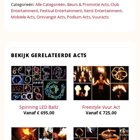
Categorieën:
Alle Categorieën
,
Beurs & Promotie Acts
,
Club
Entertainment
,
Festival Entertainment
,
Kerst Entertainment
,
Mobiele Acts
,
Ontvangst Acts
,
Podium Acts
,
Vuuracts
BEKIJK GERELATEERDE ACTS
Spinning LED Ballz
Freestyle Vuur Act
Vanaf
€
695,00
Vanaf
€
725,00