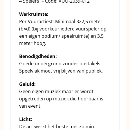
4 Spelers – Code: VUU
-2039-012
Werkruimte:
Per Vuurartiest: Minimaal 3×2,5 meter
(b×d) (bij voorkeur iedere vuurspeler op
een eigen podium/ speelruimte) en 3,5
meter hoog.
Benodigdheden:
Goede ondergrond zonder obstakels.
Speelvlak moet vrij blijven van publiek.
Geluid:
Geen eigen muziek maar er wordt
opgetreden op muziek die hoorbaar is
van event,
Licht:
De act werkt het beste met zo min