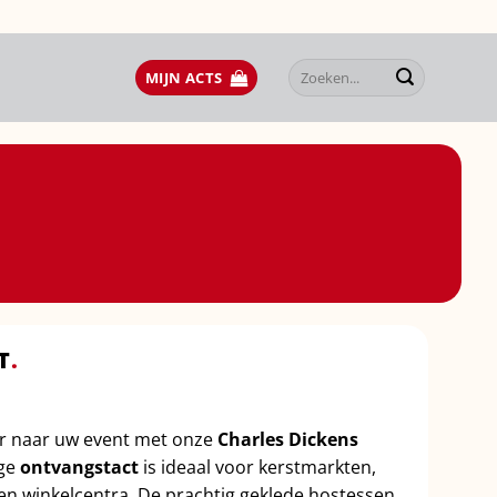
Zoeken
MIJN ACTS
naar:
T
.
er naar uw event met onze
Charles Dickens
ige
ontvangstact
is ideaal voor kerstmarkten,
 en winkelcentra. De prachtig geklede hostessen