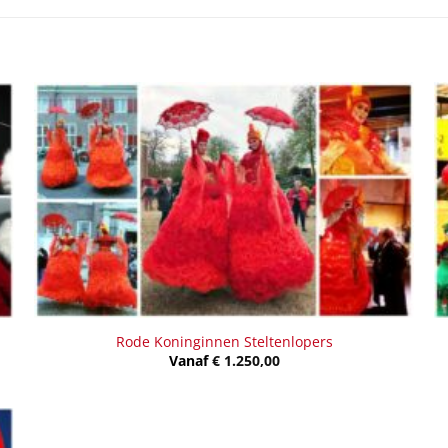
Rode Koninginnen Steltenlopers
Vanaf
€
1.250,00