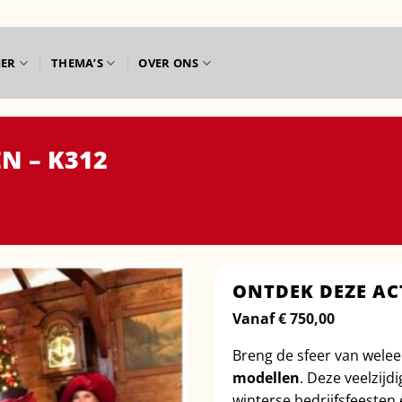
IER
THEMA’S
OVER ONS
N – K312
ONTDEK DEZE AC
Vanaf
€
750,00
Breng de sfeer van wele
modellen
. Deze veelzijd
winterse bedrijfsfeesten