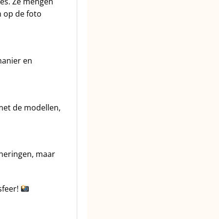
ies. Ze mengen
n op de foto
manier en
met de modellen,
nneringen, maar
sfeer!