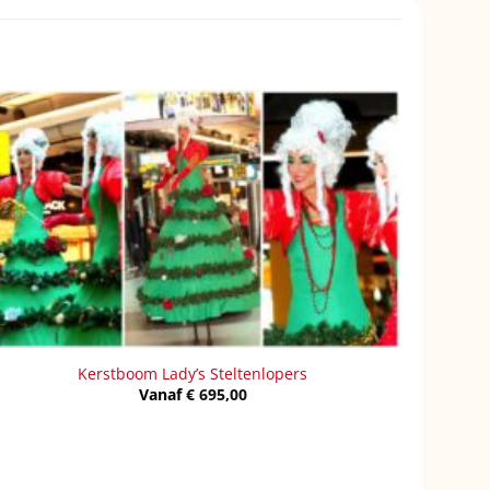
Kerstboom Lady’s Steltenlopers
Vanaf
€
695,00