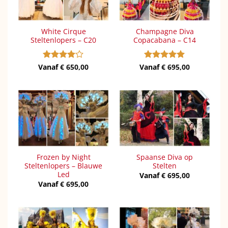
White Cirque
Champagne Diva
Steltenlopers – C20
Copacabana – C14
Vanaf
Gewaardeerd
€
650,00
Vanaf
Gewaardeerd
€
695,00
4
uit 5
5
uit 5
Frozen by Night
Spaanse Diva op
Steltenlopers – Blauwe
Stelten
Led
Vanaf
€
695,00
Vanaf
€
695,00