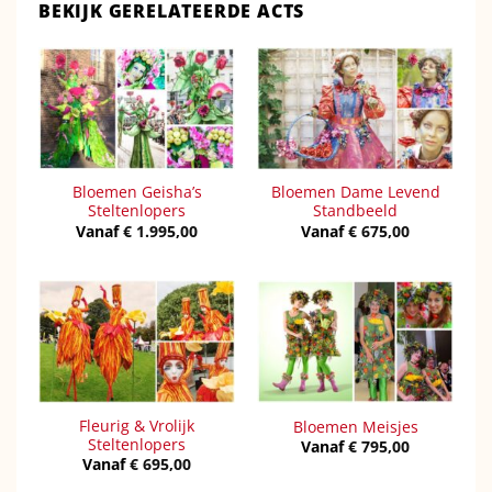
BEKIJK GERELATEERDE ACTS
Bloemen Geisha’s
Bloemen Dame Levend
Steltenlopers
Standbeeld
Vanaf
€
1.995,00
Vanaf
€
675,00
Fleurig & Vrolijk
Bloemen Meisjes
Steltenlopers
Vanaf
€
795,00
Vanaf
€
695,00