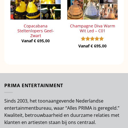
Copacabana
Champagne Diva Warm
Steltenlopers Geel-
Wit Led – C01
Zwart
Vanaf
€
695,00
Vanaf
Gewaardeerd
€
695,00
5
uit 5
PRIMA ENTERTAINMENT
Sinds 2003, het toonaangevende Nederlandse
entertainmentbureau, waar “Alles PRIMA is geregeld.”
Kwaliteit, betrouwbaarheid en duurzame relaties met
klanten en artiesten staan bij ons centraal.