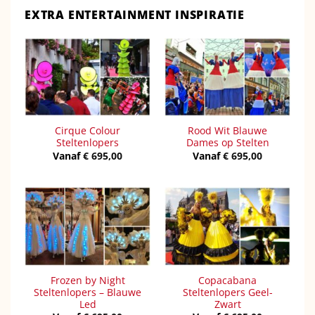
EXTRA ENTERTAINMENT INSPIRATIE
Cirque Colour
Rood Wit Blauwe
Steltenlopers
Dames op Stelten
Vanaf
€
695,00
Vanaf
€
695,00
Frozen by Night
Copacabana
Steltenlopers – Blauwe
Steltenlopers Geel-
Led
Zwart