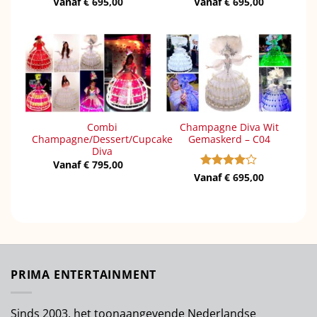
Vanaf
€
695,00
Vanaf
€
695,00
Combi
Champagne Diva Wit
Champagne/Dessert/Cupcake
Gemaskerd – C04
Diva
Vanaf
€
795,00
Vanaf
Gewaardeerd
€
695,00
4
uit 5
PRIMA ENTERTAINMENT
Sinds 2003, het toonaangevende Nederlandse