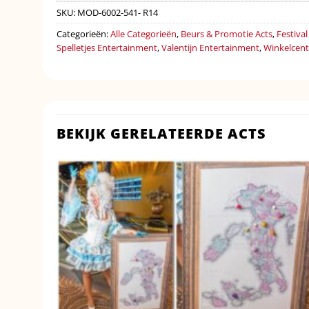
SKU:
MOD-6002-541- R14
Categorieën:
Alle Categorieën
,
Beurs & Promotie Acts
,
Festiva
Spelletjes Entertainment
,
Valentijn Entertainment
,
Winkelcen
BEKIJK GERELATEERDE ACTS