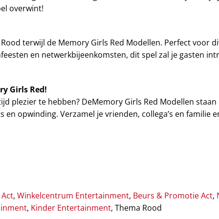
pel overwint!
Rood terwijl de Memory Girls Red Modellen. Perfect voor d
esten en netwerkbijeenkomsten, dit spel zal je gasten int
y Girls Red!
rtijd plezier te hebben? DeMemory Girls Red Modellen staan
en opwinding. Verzamel je vrienden, collega’s en familie 
 Act
,
Winkelcentrum Entertainment
,
Beurs & Promotie Act
,
ainment
,
Kinder Entertainment
, Thema Rood