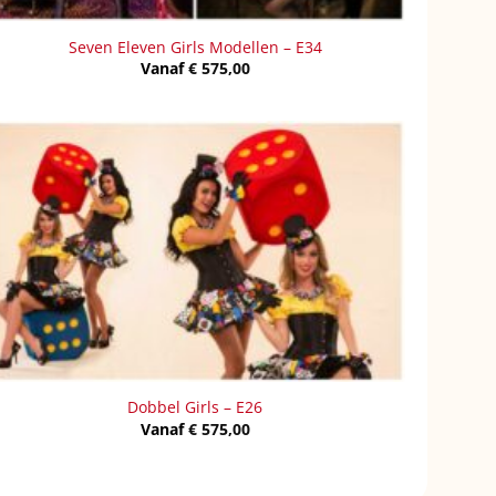
Seven Eleven Girls Modellen – E34
Vanaf
€
575,00
Dobbel Girls – E26
Vanaf
€
575,00