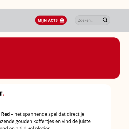
Zoeken
MIJN ACTS
naar:
T
.
 Red
– het spannende spel dat direct je
zende gouden koffertjes en vind de juiste
nd en altijd vol plezier.