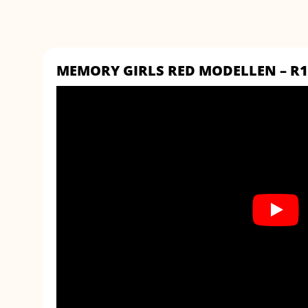
MEMORY GIRLS RED MODELLEN – R1