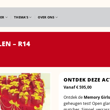
IER
THEMA’S
OVER ONS
EN – R14
ONTDEK DEZE AC
Vanaf
€
595,00
Ontdek de
Memory Girls
geheugen test! Open glan
matches. Simpel, verrasse