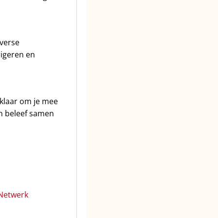
iverse
rigeren en
 klaar om je mee
en beleef samen
Netwerk