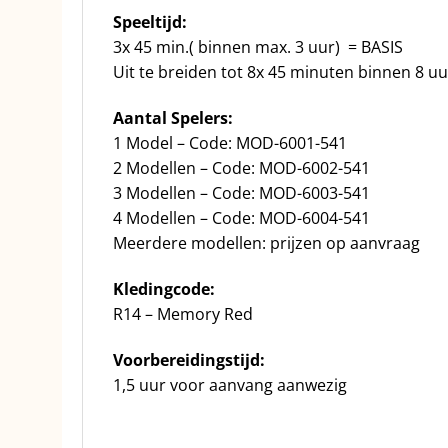
Speeltijd:
3x 45 min.( binnen max. 3 uur) = BASIS
Uit te breiden tot 8x 45 minuten binnen 8 uu
Aantal Spelers:
1 Model – Code: MOD-6001-541
2 Modellen – Code: MOD-6002-541
3 Modellen – Code: MOD-6003-541
4 Modellen – Code: MOD-6004-541
Meerdere modellen: prijzen op aanvraag
Kledingcode:
R14 – Memory Red
Voorbereidingstijd:
1,5 uur voor aanvang aanwezig