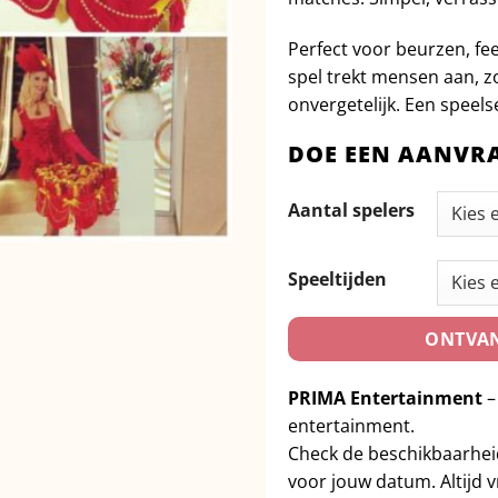
Perfect voor beurzen, fe
spel trekt mensen aan, 
onvergetelijk. Een spee
DOE EEN AANVR
Aantal spelers
Speeltijden
ONTVAN
PRIMA Entertainment
–
entertainment.
Check de beschikbaarhe
voor jouw datum. Altijd vr