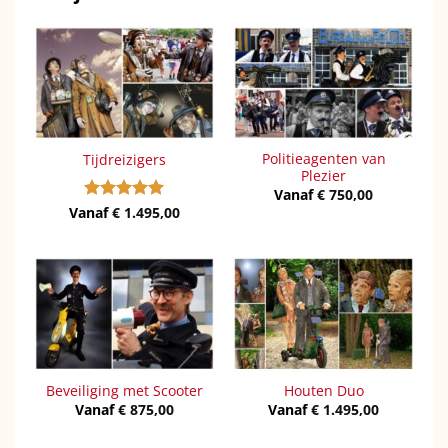
Politieagenten van
Tijdreizigers
Plezier
Vanaf
€
750,00
Vanaf
Gewaardeerd
€
1.495,00
5
uit 5
Beveiliging met Scooter
Houten Duo
Vanaf
€
875,00
Vanaf
€
1.495,00