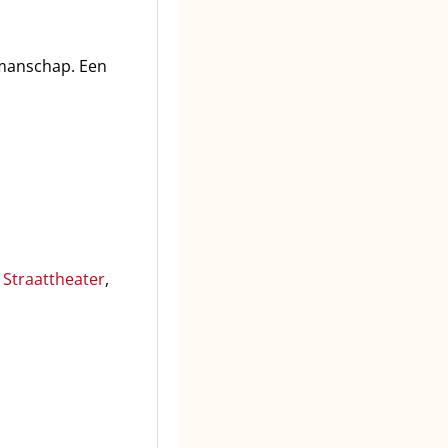
kmanschap. Een
,
Straattheater
,