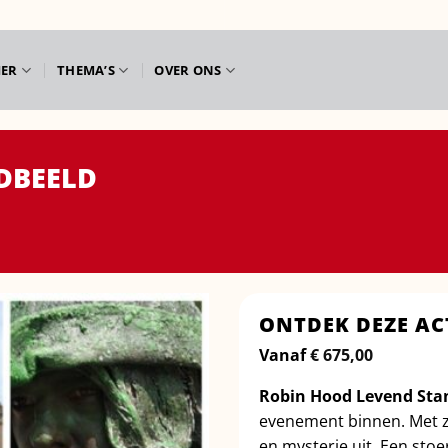
IER
THEMA’S
OVER ONS
DBEELD
ONTDEK DEZE AC
Vanaf
€
675,00
Robin Hood Levend Sta
evenement binnen. Met zij
en mysterie uit. Een stoe