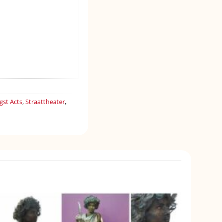
st Acts
,
Straattheater
,