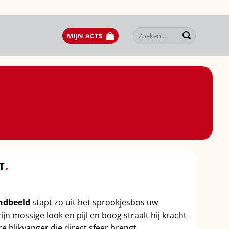
Zoeken
MIJN ACTS
naar:
T
.
ndbeeld
stapt zo uit het sprookjesbos uw
n mossige look en pijl en boog straalt hij kracht
re blikvanger die direct sfeer brengt.