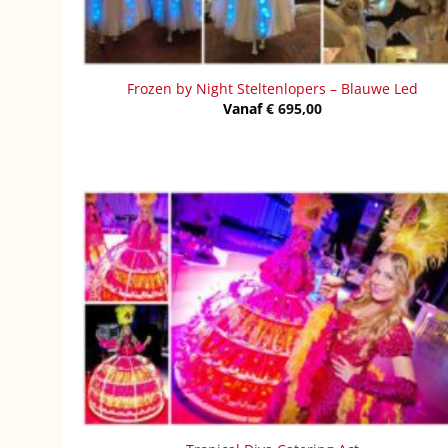
Frozen by Night Steltenlopers – Blauwe Led
Vanaf
€
695,00