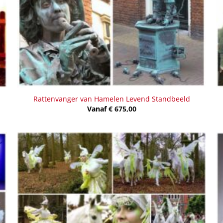
Rattenvanger van Hamelen Levend Standbeeld
Vanaf
€
675,00