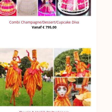
Combi Champagne/Dessert/Cupcake Diva
Vanaf
€
795,00