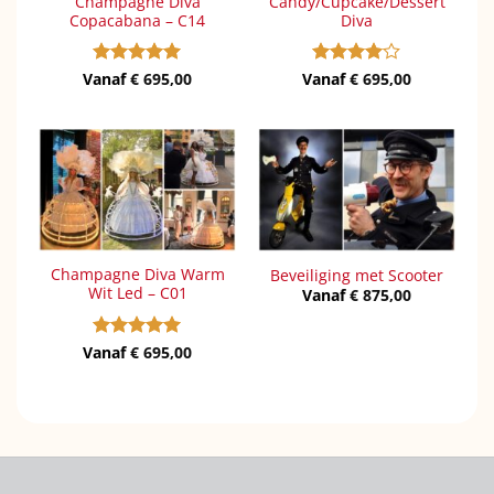
Champagne Diva
Candy/Cupcake/Dessert
Copacabana – C14
Diva
Vanaf
Gewaardeerd
€
695,00
Vanaf
Gewaardeerd
€
695,00
5
uit 5
4
uit 5
Champagne Diva Warm
Beveiliging met Scooter
Wit Led – C01
Vanaf
€
875,00
Vanaf
Gewaardeerd
€
695,00
5
uit 5