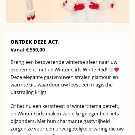
ONTDEK DEZE ACT
.
Vanaf
€
550,00
Breng
een
betoverende
winterse
sfeer
naar
uw
evenement
met
de
Winter
Girls
White
Red!
Deze
elegante
gastvrouwen
stralen
glamour
en
warmte
uit,
waardoor
uw
feest
een
magische
uitstraling
krijgt.
Of
het
nu
een
kerstfeest
of
winterthema
betreft,
de
Winter
Girls
maken
van
elke
gelegenheid
iets
bijzonders.
Met
hun
charmante
gastvrijheid
zorgen
ze
voor
een
onvergetelijke
ervaring
die
uw