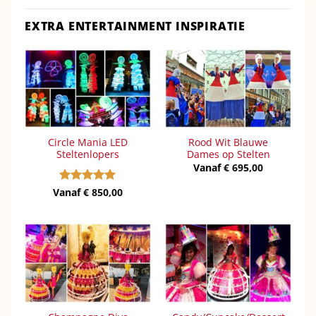
EXTRA ENTERTAINMENT INSPIRATIE
Circle Mania LED
Rood Wit Blauwe
Steltenlopers
Dames op Stelten
Vanaf
€
695,00
Vanaf
Gewaardeerd
€
850,00
5
uit 5