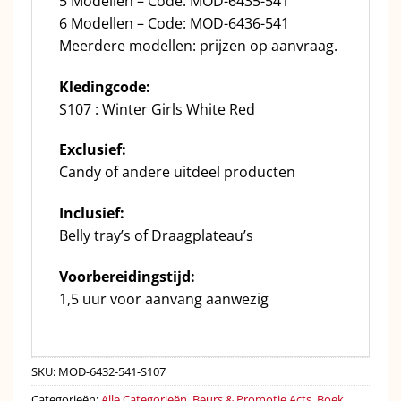
5 Modellen – Code: MOD-6435-541
6 Modellen – Code: MOD-6436-541
Meerdere modellen: prijzen op aanvraag.
Kledingcode:
S107 : Winter Girls White Red
Exclusief:
Candy of andere uitdeel producten
Inclusief:
Belly tray’s of Draagplateau’s
Voorbereidingstijd:
1,5 uur voor aanvang aanwezig
SKU:
MOD-6432-541-S107
Categorieën:
Alle Categorieën
,
Beurs & Promotie Acts
,
Boek