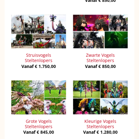
Vanaf
€
850,00
Struisvogels
Zwarte Vogels
Steltenlopers
Steltenlopers
Vanaf
€
1.750,00
Vanaf
€
850,00
Grote Vogels
Kleurige Vogels
Steltenlopers
Steltenlopers
Vanaf
€
845,00
Vanaf
€
1.280,00