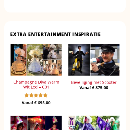
EXTRA ENTERTAINMENT INSPIRATIE
Champagne Diva Warm
Beveiliging met Scooter
Wit Led – C01
Vanaf
€
875,00
Vanaf
Gewaardeerd
€
695,00
5
uit 5