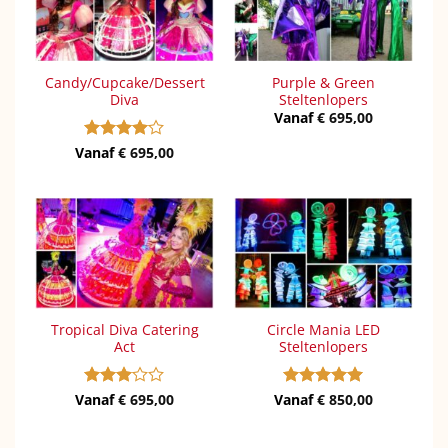
Candy/Cupcake/Dessert
Purple & Green
Diva
Steltenlopers
Vanaf
€
695,00
Vanaf
Gewaardeerd
€
695,00
4
uit 5
Tropical Diva Catering
Circle Mania LED
Act
Steltenlopers
Vanaf
Gewaardeerd
€
695,00
Vanaf
Gewaardeerd
€
850,00
3
uit 5
5
uit 5