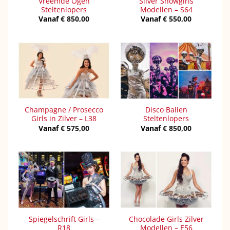
Vreemde Ogen
Silver Showgirls
Steltenlopers
Modellen – S64
Vanaf
€
850,00
Vanaf
€
550,00
Champagne / Prosecco
Disco Ballen
Girls in Zilver – L38
Steltenlopers
Vanaf
€
575,00
Vanaf
€
850,00
Spiegelschrift Girls –
Chocolade Girls Zilver
R18
Modellen – E56