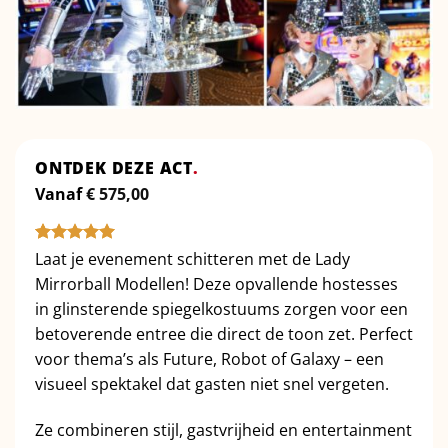
ONTDEK DEZE ACT
.
Vanaf
€
575,00
Gewaardeerd
1
Laat je evenement schitteren met de Lady
5
op 5
Mirrorball Modellen! Deze opvallende hostesses
gebaseerd
op
klant
in glinsterende spiegelkostuums zorgen voor een
waardering
betoverende entree die direct de toon zet. Perfect
voor thema’s als Future, Robot of Galaxy – een
visueel spektakel dat gasten niet snel vergeten.
Ze combineren stijl, gastvrijheid en entertainment