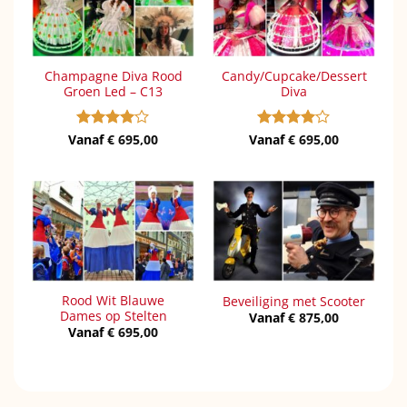
Champagne Diva Rood
Candy/Cupcake/Dessert
Groen Led – C13
Diva
Vanaf
Gewaardeerd
€
695,00
Vanaf
Gewaardeerd
€
695,00
4
uit 5
4
uit 5
Rood Wit Blauwe
Beveiliging met Scooter
Dames op Stelten
Vanaf
€
875,00
Vanaf
€
695,00