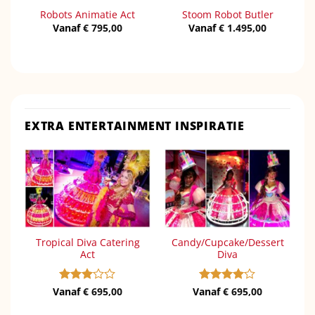
Robots Animatie Act
Stoom Robot Butler
Vanaf
€
795,00
Vanaf
€
1.495,00
EXTRA ENTERTAINMENT INSPIRATIE
Tropical Diva Catering
Candy/Cupcake/Dessert
Act
Diva
Vanaf
Gewaardeerd
€
695,00
Vanaf
Gewaardeerd
€
695,00
3
uit 5
4
uit 5