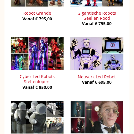
Gigantische Robots
Robot Grande
Geel en Rood
Vanaf
€
795,00
Vanaf
€
795,00
Cyber Led Robots
Netwerk Led Robot
Steltenlopers
Vanaf
€
695,00
Vanaf
€
850,00