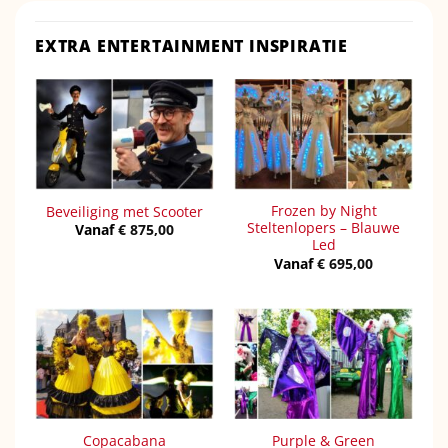
EXTRA ENTERTAINMENT INSPIRATIE
Frozen by Night
Beveiliging met Scooter
Steltenlopers – Blauwe
Vanaf
€
875,00
Led
Vanaf
€
695,00
Copacabana
Purple & Green