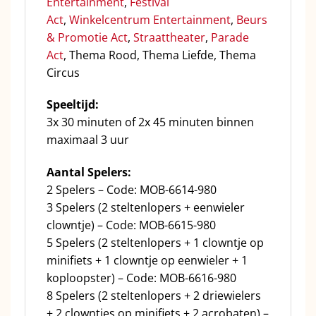
Entertainment
,
Festival
Act
,
Winkelcentrum Entertainment
,
Beurs
& Promotie Act
,
Straattheater
,
Parade
Act
, Thema Rood, Thema Liefde, Thema
Circus
Speeltijd:
3x 30 minuten of 2x 45 minuten binnen
maximaal 3 uur
Aantal Spelers:
2 Spelers – Code: MOB-6614-980
3 Spelers (2 steltenlopers + eenwieler
clowntje) – Code: MOB-6615-980
5 Spelers (2 steltenlopers + 1 clowntje op
minifiets + 1 clowntje op eenwieler + 1
koploopster) – Code: MOB-6616-980
8 Spelers (2 steltenlopers + 2 driewielers
+ 2 clowntjes op minifiets + 2 acrobaten) –