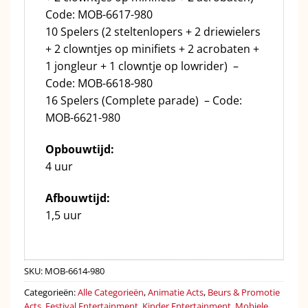
Code: MOB-6617-980
10 Spelers (2 steltenlopers + 2 driewielers
+ 2 clowntjes op minifiets + 2 acrobaten +
1 jongleur + 1 clowntje op lowrider) –
Code: MOB-6618-980
16 Spelers (Complete parade) – Code:
MOB-6621-980
Opbouwtijd:
4 uur
Afbouwtijd:
1,5 uur
SKU:
MOB-6614-980
Categorieën:
Alle Categorieën
,
Animatie Acts
,
Beurs & Promotie
Acts
,
Festival Entertainment
,
Kinder Entertainment
,
Mobiele