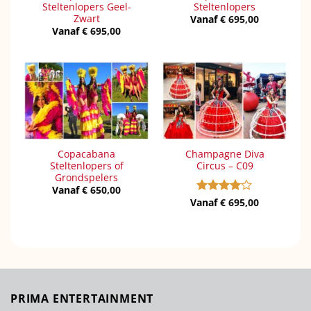
Steltenlopers Geel-
Steltenlopers
Zwart
Vanaf
€
695,00
Vanaf
€
695,00
Copacabana
Champagne Diva
Steltenlopers of
Circus – C09
Grondspelers
Vanaf
€
650,00
Vanaf
Gewaardeerd
€
695,00
4
uit 5
PRIMA ENTERTAINMENT