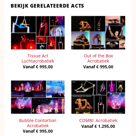
BEKIJK GERELATEERDE ACTS
Tissue Act
Out of the Box
Luchtacrobatiek
Acrobatiek
Vanaf
€
995,00
Vanaf
€
995,00
Bubble Contortion
COMBI: Acrobatiek
Acrobatiek
Vanaf
€
1.295,00
Vanaf
€
995,00