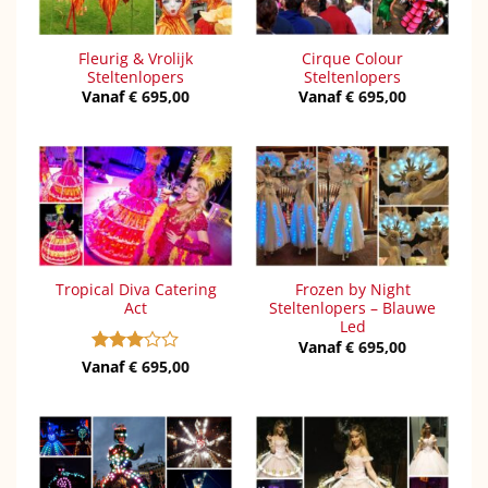
Fleurig & Vrolijk
Cirque Colour
Steltenlopers
Steltenlopers
Vanaf
€
695,00
Vanaf
€
695,00
Tropical Diva Catering
Frozen by Night
Act
Steltenlopers – Blauwe
Led
Vanaf
€
695,00
Vanaf
Gewaardeerd
€
695,00
3
uit 5