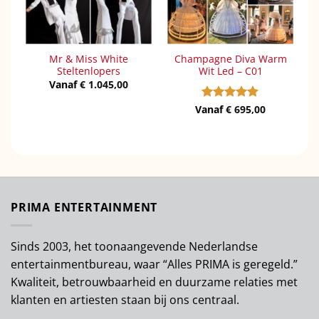
Mr & Miss White
Champagne Diva Warm
Steltenlopers
Wit Led – C01
Vanaf
€
1.045,00
Vanaf
Gewaardeerd
€
695,00
5
uit 5
PRIMA ENTERTAINMENT
Sinds 2003, het toonaangevende Nederlandse
entertainmentbureau, waar “Alles PRIMA is geregeld.”
Kwaliteit, betrouwbaarheid en duurzame relaties met
klanten en artiesten staan bij ons centraal.