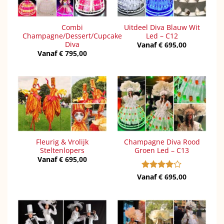
Combi
Uitdeel Diva Blauw Wit
Champagne/Dessert/Cupcake
Led – C12
Diva
Vanaf
€
695,00
Vanaf
€
795,00
Fleurig & Vrolijk
Champagne Diva Rood
Steltenlopers
Groen Led – C13
Vanaf
€
695,00
Vanaf
Gewaardeerd
€
695,00
4
uit 5