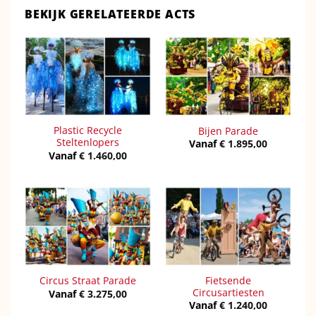
BEKIJK GERELATEERDE ACTS
Plastic Recycle
Bijen Parade
Steltenlopers
Vanaf
€
1.895,00
Vanaf
€
1.460,00
Fietsende
Circus Straat Parade
Circusartiesten
Vanaf
€
3.275,00
Vanaf
€
1.240,00