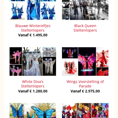
Blauwe Winterelfjes
Black Queen
Steltenlopers
Steltenlopers
Vanaf
€
1.495,00
White Diva’s
Wings Voorstelling of
Steltenlopers
Parade
Vanaf
€
1.280,00
Vanaf
€
2.975,00