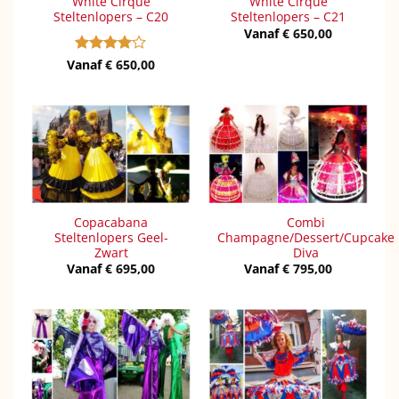
White Cirque
White Cirque
Steltenlopers – C20
Steltenlopers – C21
Vanaf
€
650,00
Vanaf
Gewaardeerd
€
650,00
4
uit 5
Copacabana
Combi
Steltenlopers Geel-
Champagne/Dessert/Cupcake
Zwart
Diva
Vanaf
€
695,00
Vanaf
€
795,00