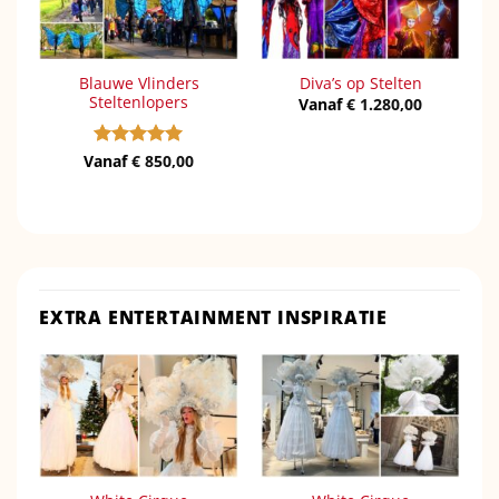
Blauwe Vlinders
Diva’s op Stelten
Steltenlopers
Vanaf
€
1.280,00
Vanaf
Gewaardeerd
€
850,00
5
uit 5
EXTRA ENTERTAINMENT INSPIRATIE