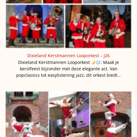
Dixieland Kerstmannen Looporkest – J26
Dixieland Kerstmannen Looporkest
: Maak je
kerstfeest bijzonder met deze elegante act. Van
popclassics tot easylistening jazz, dit orkest biedt…