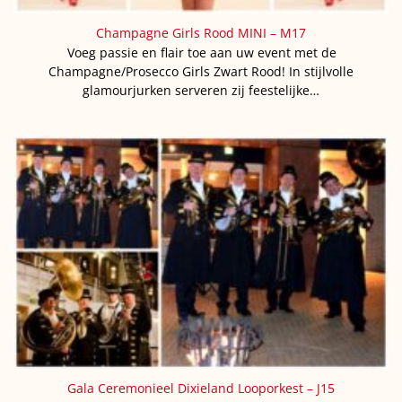
Champagne Girls Rood MINI – M17
Voeg passie en flair toe aan uw event met de
Champagne/Prosecco Girls Zwart Rood! In stijlvolle
glamourjurken serveren zij feestelijke…
Gala Ceremonieel Dixieland Looporkest – J15