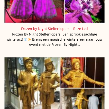
Frozen by Night Steltenlopers – Roze Led
Frozen By Night Steltenlopers: Een sprookjesachtige
winteract!
Breng een magische wintersfeer naar jouw
event met de Frozen By Night…