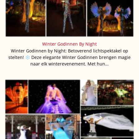
Winter Godinnen By Night
Winter Godinnen by Night: Betoverend lichtspektakel op
stelten!
Deze elegante Winter Godinnen brengen magie
naar elk winterevenement. Met hun…